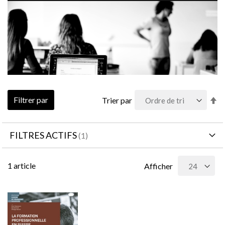
Pa
Filtrer par
Trier par
or
dé
FILTRES ACTIFS
1
article
Afficher