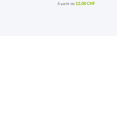
12,00 CHF
À partir de
S’inscrire à notre lettre
d’information
Retrouvez toutes nos actualités.
Sign
Up
for
Our
Newsletter: