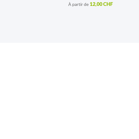
12,00 CHF
À partir de
S’inscrire à notre lettre
d’information
Retrouvez toutes nos actualités.
Sign
Up
for
Our
Newsletter: