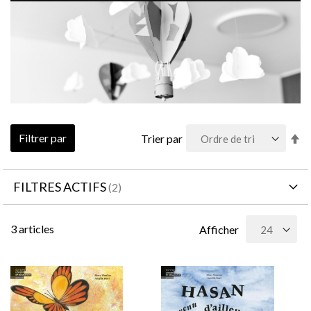
Pa
Filtrer par
Trier par
or
dé
FILTRES ACTIFS
3
articles
Afficher