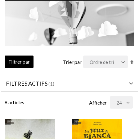
Pa
Filtrer par
Trier par
or
dé
FILTRES ACTIFS
8
articles
Afficher