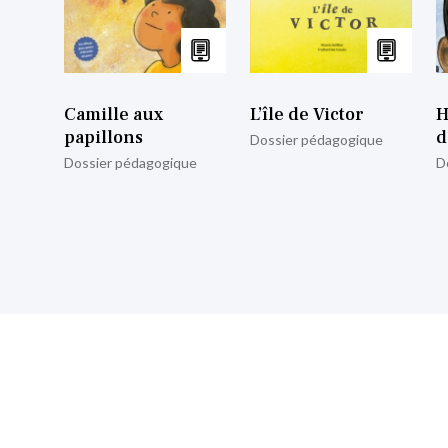
Camille aux
L’île de Victor
H
papillons
d
Dossier pédagogique
Dossier pédagogique
D
nscrire à notre lettre d’informa