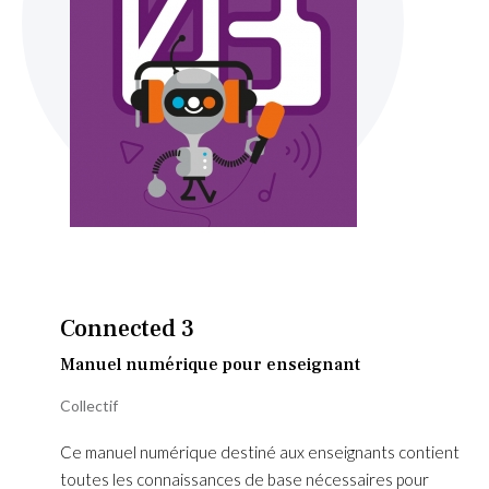
Skip
to
the
beginning
Connected 3
of
the
Manuel numérique pour enseignant
images
Collectif
gallery
Ce manuel numérique destiné aux enseignants contient
toutes les connaissances de base nécessaires pour