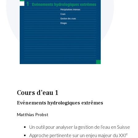
Skip
to
the
beginning
Cours d’eau 1
of
the
Evénements hydrologiques extrêmes
images
Matthias Probst
gallery
Un outil pour analyser la gestion de l’eau en Suisse
e
Approche pertinente sur un enjeu majeur du XXI