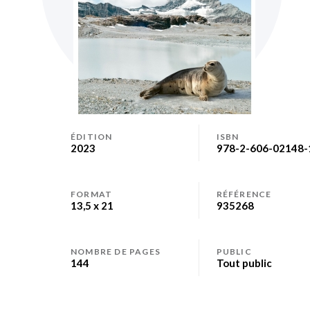
Skip
to
ÉDITION
ISBN
2023
978-2-606-02148-
the
beginning
of
FORMAT
RÉFÉRENCE
the
13,5 x 21
935268
images
gallery
NOMBRE DE PAGES
PUBLIC
144
Tout public