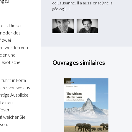
ng zu
ya à l’Université de Lausanne,
de Lausanne. Il a aussi enseigné la
l’Hima
nsa
géologi
il se 
fert. Dieser
ur oder des
f zwei
ht werden von
nden und
Ouvrages similaires
 exotische
führt in Form
see, von wo aus
htige Ausblicke
steinen
ieser
uf welcher Sie
sen.