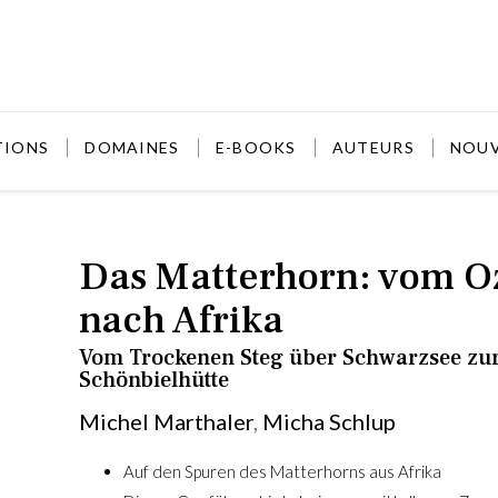
TIONS
DOMAINES
E-BOOKS
AUTEURS
NOU
Das Matterhorn: vom O
nach Afrika
Vom Trockenen Steg über Schwarzsee zu
Schönbielhütte
Michel Marthaler
,
Micha Schlup
Micha 
Micha Sc
Auf den Spuren des Matterhorns aus Afrika
géograph