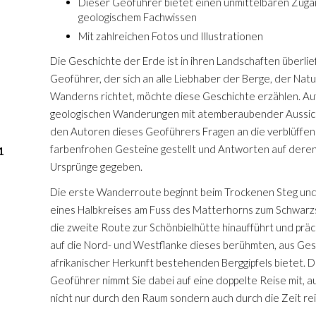
Dieser Geoführer bietet einen unmittelbaren Zuga
l’Himala
geologischem Fachwissen
il se co
Mit zahlreichen Fotos und Illustrationen
Die Geschichte der Erde ist in ihren Landschaften überlie
Geoführer, der sich an alle Liebhaber der Berge, der Nat
Wanderns richtet, möchte diese Geschichte erzählen. Au
geologischen Wanderungen mit atemberaubender Aussic
den Autoren dieses Geoführers Fragen an die verblüffe
farbenfrohen Gesteine gestellt und Antworten auf deren
1
Ursprünge gegeben.
Die erste Wanderroute beginnt beim Trockenen Steg und 
eines Halbkreises am Fuss des Matterhorns zum Schwarz
die zweite Route zur Schönbielhütte hinaufführt und präc
auf die Nord- und Westflanke dieses berühmten, aus Ge
afrikanischer Herkunft bestehenden Berggipfels bietet. D
Geoführer nimmt Sie dabei auf eine doppelte Reise mit, a
nicht nur durch den Raum sondern auch durch die Zeit rei