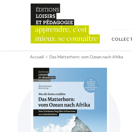
COLLEC
Accueil
Das Matterhorn: vom Ozean nach Afrika
Skip
to
the
end
of
the
images
gallery