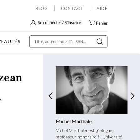
BLOG
CONTACT
AIDE
Allez
Se connecter
S'inscrire
Panier
au
contenu
VEAUTÉS
zean
r
Schlup
Michel Marthaler
Micha
hlup est géologue et
Michel Marthaler est géologue,
Micha 
e. Après une thèse sur
professeur honoraire à l’Université
géogra