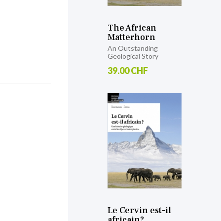
The African
Matterhorn
An Outstanding
Geological Story
39.00 CHF
Le Cervin est-il
africain?