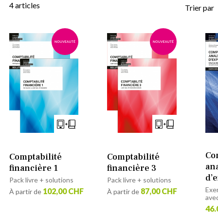
4
articles
Trier par
Co
Comptabilité
Comptabilité
an
financière 1
financière 3
d’e
Pack livre + solutions
Pack livre + solutions
Exe
102,00 CHF
87,00 CHF
À partir de
À partir de
avec
46.