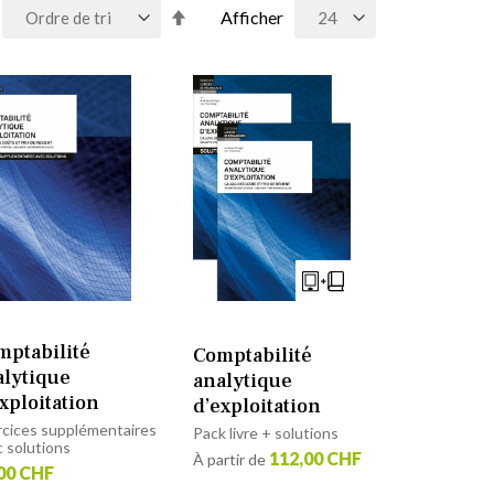
Par
Afficher
ordre
décroissant
mptabilité
Comptabilité
alytique
analytique
xploitation
d’exploitation
rcices supplémentaires
Pack livre + solutions
 solutions
112,00 CHF
À partir de
00 CHF