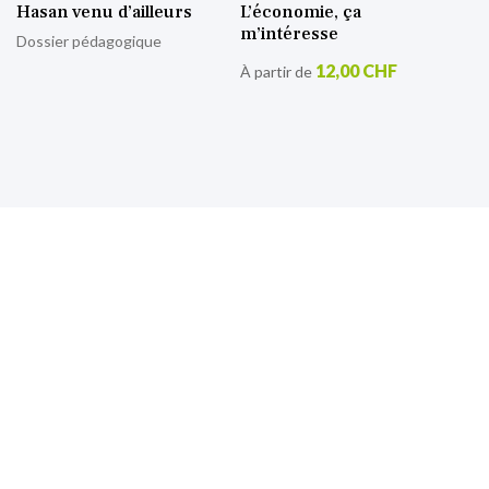
Hasan venu d’ailleurs
L’économie, ça
m’intéresse
Dossier pédagogique
12,00 CHF
À partir de
S’inscrire à notre lettre
d’information
Retrouvez toutes nos actualités.
Sign
Up
for
Our