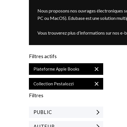
Nous proposons nos ouvrages électroniques so
PC ou MacOS). Edubase est une solution multipl
Vous trouverez plus d’informations sur nos e-
Filtres actifs
Supprimer
Plateforme Apple Books
cet
Élément
Supprimer
Collection Pestalozzi
cet
Élément
Filtres
PUBLIC
AUTEUR