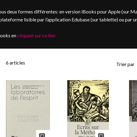
us deux formes différentes: en version iBooks pour Apple (sur M
ateforme lisible par l’application Edubase (sur tablette) ou par u
books en
cliquant sur ce lien
6
articles
Trier par