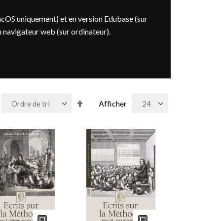
acOS uniquement) et en version Edubase (sur
n navigateur web (sur ordinateur).
Par
Afficher
ordre
décroissant