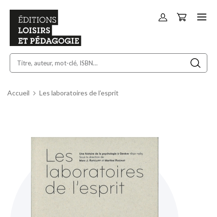
Panier
Allez
au
contenu
Accueil
Les laboratoires de l’esprit
Skip
to
the
end
of
the
images
gallery