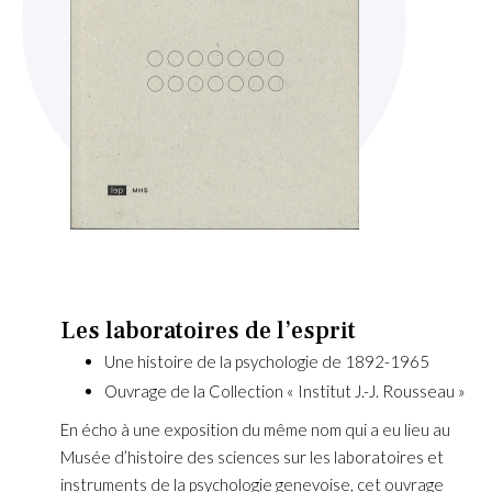
Skip
to
the
beginning
Les laboratoires de l’esprit
of
Une histoire de la psychologie de 1892-1965
the
images
Ouvrage de la Collection « Institut J.-J. Rousseau »
gallery
En écho à une exposition du même nom qui a eu lieu au
Musée d’histoire des sciences sur les laboratoires et
instruments de la psychologie genevoise, cet ouvrage