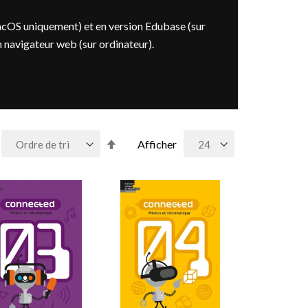
acOS uniquement) et en version Edubase (sur
n navigateur web (sur ordinateur).
Par
Afficher
ordre
décroissant