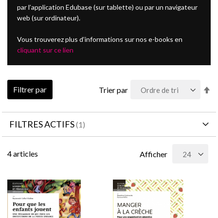
par l’application Edubase (sur tablette) ou par un navigateur
web (sur ordinateur).
Vous trouverez plus d’informations sur nos e-books en
cliquant sur ce lien
Pa
Filtrer par
Trier par
or
dé
FILTRES ACTIFS
4
articles
Afficher