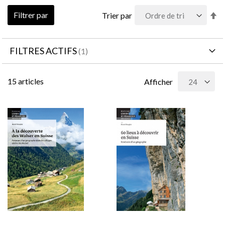
Pa
Filtrer par
Trier par
or
dé
FILTRES ACTIFS
15
articles
Afficher