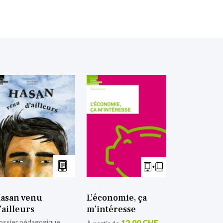
asan venu
L’économie, ça
’ailleurs
m’intéresse
ossier pédagogique
12,00 CHF