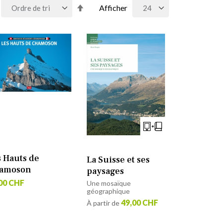
Par
Afficher
ordre
décroissant
s Hauts de
La Suisse et ses
amoson
paysages
00 CHF
Une mosaïque
géographique
49,00 CHF
À partir de