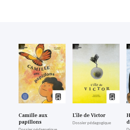
Camille aux
L’île de Victor
H
papillons
d
Dossier pédagogique
Dossier pédagogique
D