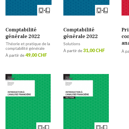
Comptabilité
Comptabilité
Pr
générale 2022
générale 2022
co
an
Théorie et pratique de la
Solutions
comptabilité générale
31,00 CHF
À partir de
À pa
49,00 CHF
À partir de