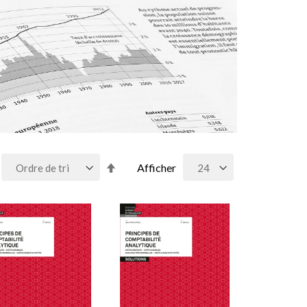
Par
Afficher
ordre
décroissant