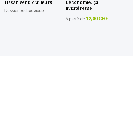
Hasan venu d’ailleurs
L’économie, ça
m’intéresse
Dossier pédagogique
12,00 CHF
À partir de
S’inscrire à notre lettre
d’information
Retrouvez toutes nos actualités.
Sign
Up
for
Our