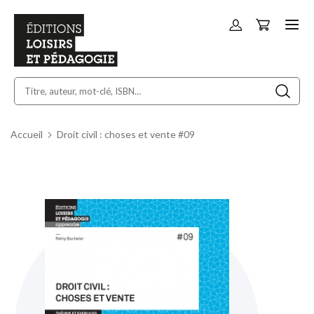
Panier
Allez
au
contenu
Accueil
Droit civil : choses et vente #09
Skip
to
the
end
of
the
images
gallery