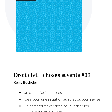
Skip
to
the
beginning
Droit civil : choses et vente #09
of
Rémy Bucheler
the
images
Un cahier facile d’accès
gallery
Idéal pour une initiation au sujet ou pour réviser
De nombreux exercices pour vérifier les
connaissances acquises