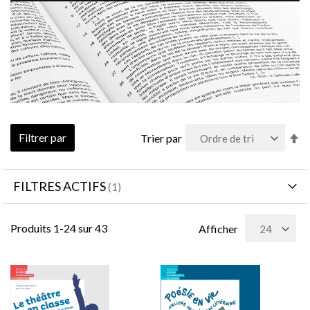
Pa
Filtrer par
Trier par
or
dé
FILTRES ACTIFS
Produits
1
-
24
sur
43
Afficher