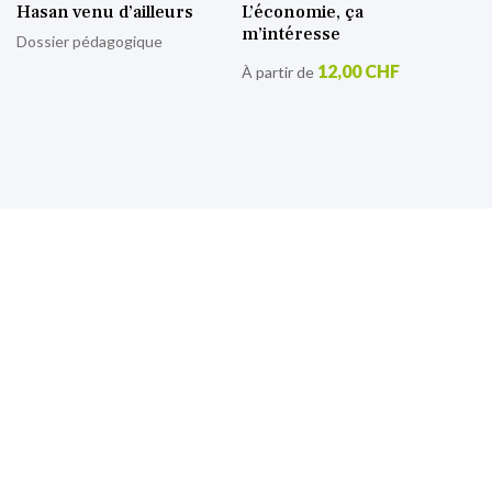
Hasan venu d’ailleurs
L’économie, ça
m’intéresse
Dossier pédagogique
12,00 CHF
À partir de
S’inscrire à notre lettre
d’information
Retrouvez toutes nos actualités.
Sign
Up
for
Our