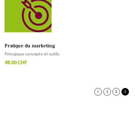
Pratique du marketing
Principaux concepts et outils
48.00 CHF
P
Page
Précédent
Page
Page
Vous
1
2
3
lisez
actuel
la
page