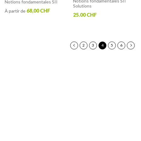
Notions fondamentales SII
Notions fondamentales SII
Solutions
68,00 CHF
À partir de
25.00 CHF
P
Page
Précédent
Page
Page
Vous
Page
Page
Page
Suivan
2
3
4
5
6
lisez
actuellement
la
page