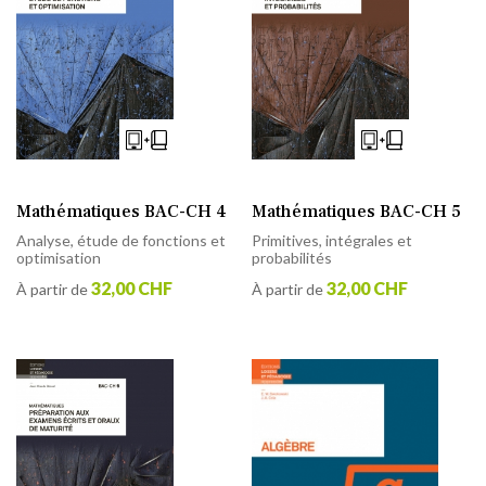
Mathématiques BAC-CH 4
Mathématiques BAC-CH 5
Analyse, étude de fonctions et
Primitives, intégrales et
optimisation
probabilités
32,00 CHF
32,00 CHF
À partir de
À partir de