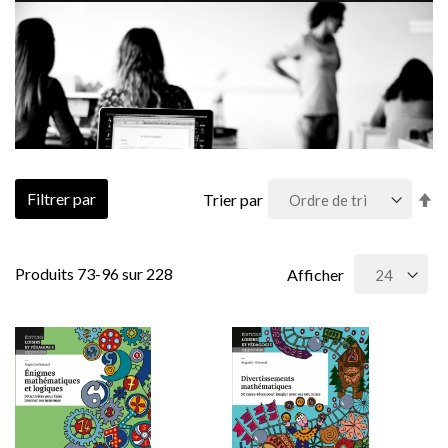
Pa
Filtrer par
Trier par
or
dé
Produits
73
-
96
sur
228
Afficher