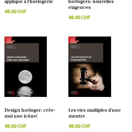
appliqué à l’horlogerie
horlogers: nouvelles
exigences
48.00 CHF
48.00 CHF
Design horloger: crée-
Les vies multiples d’une
moi une icône!
montre
48.00 CHF
48.00 CHF