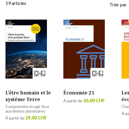
19
articles
Trier par
L’être humain et le
Économie 21
Le
système Terre
éc
26,00 CHF
À partir de
Comprendre et agir face
Chap
aux limites planétaires
À pa
29,00 CHF
À partir de