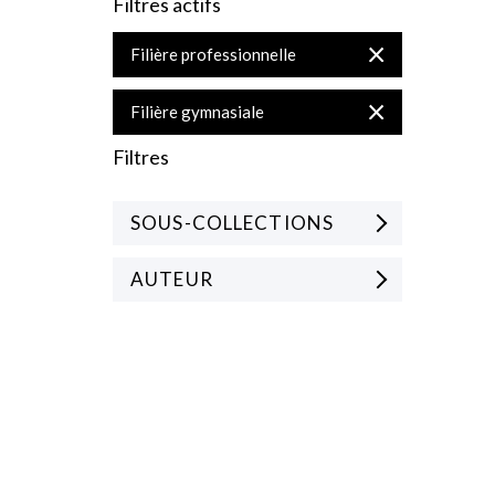
Filtres actifs
Supprimer
Filière professionnelle
cet
Élément
Supprimer
Filière gymnasiale
cet
Élément
Filtres
SOUS-COLLECTIONS
AUTEUR