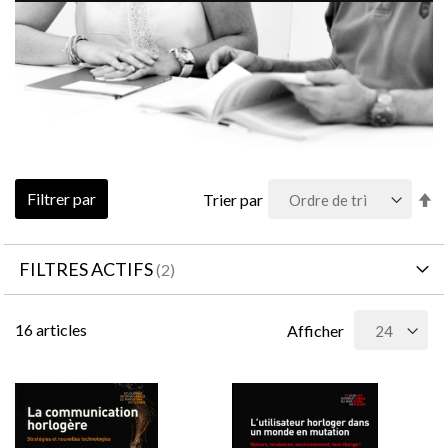
Pa
Filtrer par
Trier par
or
dé
FILTRES ACTIFS
16
articles
Afficher