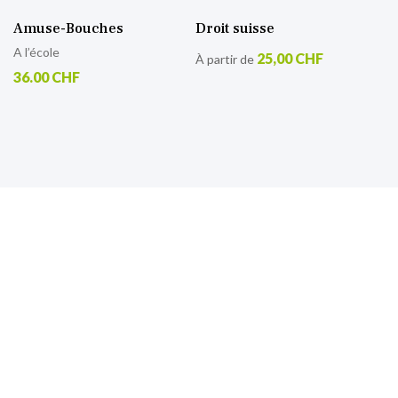
Amuse-Bouches
Droit suisse
A l’école
25,00 CHF
À partir de
36.00 CHF
S’inscrire à notre lettre
d’information
Retrouvez toutes nos actualités.
Sign
Up
for