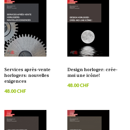
Services après-vente
Design horloger: crée-
horlogers: nouvelles
moi une icône!
exigences
48.00 CHF
48.00 CHF