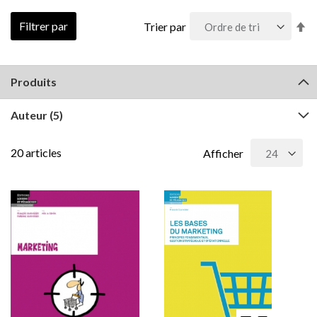
Pa
Filtrer par
Trier par
or
dé
Produits
Auteur
(5)
20
articles
Afficher